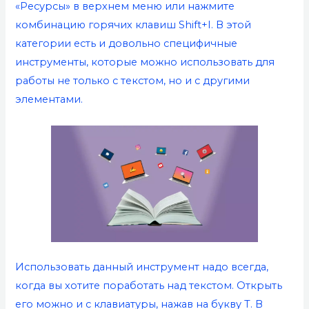
«Ресурсы» в верхнем меню или нажмите
комбинацию горячих клавиш Shift+I. В этой
категории есть и довольно специфичные
инструменты, которые можно использовать для
работы не только с текстом, но и с другими
элементами.
Использовать данный инструмент надо всегда,
когда вы хотите поработать над текстом. Открыть
его можно и с клавиатуры, нажав на букву Т. В