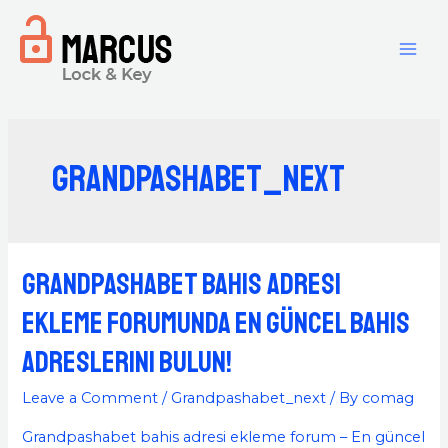
Grandpashabet_next
Grandpashabet bahis adresi
ekleme forumunda en güncel bahis
adreslerini bulun!
Leave a Comment
/
Grandpashabet_next
/ By
comag
Grandpashabet bahis adresi ekleme forum – En güncel